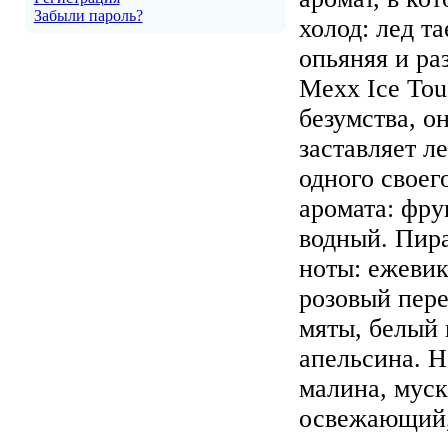
Забыли пароль?
холод: лед та
опьяняя и ра
Mexx Ice Tou
безумства, о
заставляет л
одного своег
аромата: фру
водный. Пир
ноты: ежевик
розовый пере
мяты, белый 
апельсина. Н
малина, муск
освежающий,